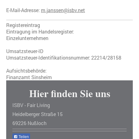
E-Mail-Adresse:
m.janssen@isbv.net
Registereintrag
Eintragung im Handelsregister:
Einzelunternehmen
Umsatzsteuer-ID
Umsatzsteuer-Identifikationsnummer: 22214/28158
Aufsichtsbehörde:
Finanzamt Sinsheim
Hier finden Sie uns
ISBV - Fair Living
Heidelberger Straße 15
69226 Nußloch
Teilen